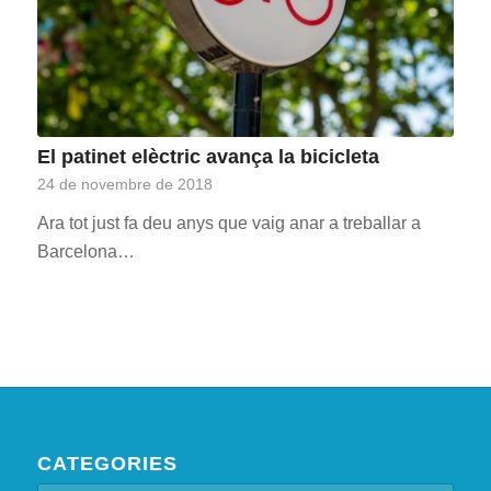
El patinet elèctric avança la bicicleta
24 de novembre de 2018
Ara tot just fa deu anys que vaig anar a treballar a
Barcelona…
CATEGORIES