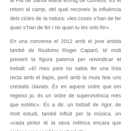
al Pla de Santa Maria enmig de conreus. És el
retorn al camp, del qual reconeix la influència
dels cicles de la natura: «les coses s’han de fer
quan s’han de fer i no quan tu les vols fer».
En una conversa el 2012 amb el jove artista
també de Riudoms Roger Caparó, té molt
present la figura paterna per reivindicar el
treball: «El meu pare no sabia fer una línia
recta amb el llapis, però amb la mula feia uns
crestalls clavats. És en aquest ordre que em
regeixo jo, és un ordre de supervivència més
que estètic». És a dir, un treball de rigor, de
molt estudi, també influït per la música, on
«cada pintor té la seva mètrica encara que