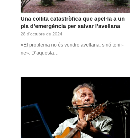
Una collita catastròfica que apel·la a un
pla d’emergència per salvar l’avellana
28 d'octubre de 2024
«El problema no és vendre avellana, sinó tenir-
ne». D’aquesta…