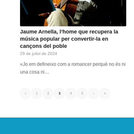
Jaume Arnella, l’home que recupera la
música popular per convertir-la en
cançons del poble
29 de juliol de 2024
«Jo em defineixo com a romancer perquè no és ni
una cosa ni…
‹
1
2
3
4
5
›
»